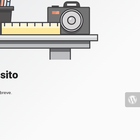
sito
 breve.