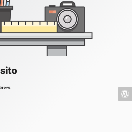
sito
 breve.